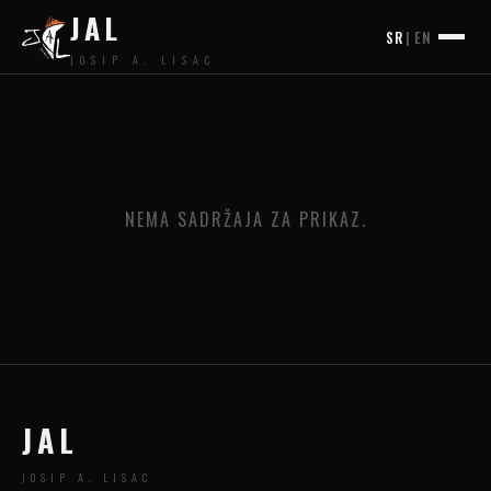
JAL
SR
|
EN
JOSIP A. LISAC
NEMA SADRŽAJA ZA PRIKAZ.
JAL
JOSIP A. LISAC