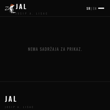
JAL
SR
|
EN
JOSIP A. LISAC
NEMA SADRŽAJA ZA PRIKAZ.
JAL
JOSIP A. LISAC