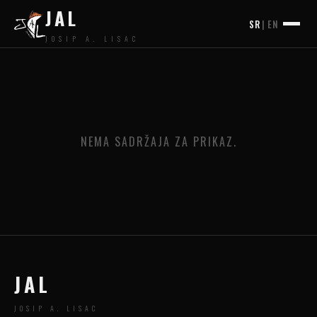
JAL
SR
|
EN
JOSIP A. LISAC
NEMA SADRŽAJA ZA PRIKAZ.
JAL
JOSIP A. LISAC