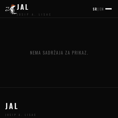
JAL
SR
|
EN
JOSIP A. LISAC
NEMA SADRŽAJA ZA PRIKAZ.
JAL
JOSIP A. LISAC