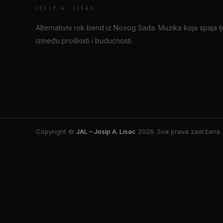
JOSIP A. LISAC
Alternativni rok bend iz Novog Sada. Muzika koja spaja l
između prošlosti i budućnosti.
Copyright ©
JAL – Josip A. Lisac
2026.
Sva prava zadržana.