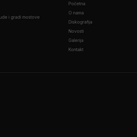
Početna
O nama
jude i gradi mostove
Diskografija
Novosti
Galerija
Kontakt