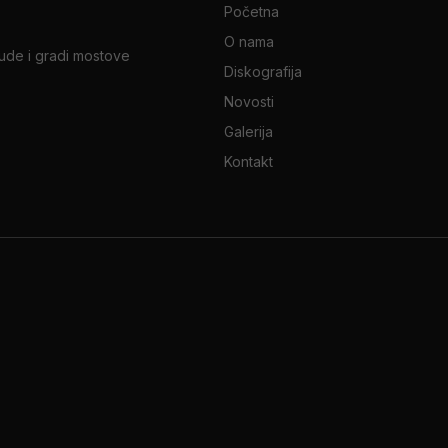
Početna
O nama
jude i gradi mostove
Diskografija
Novosti
Galerija
Kontakt