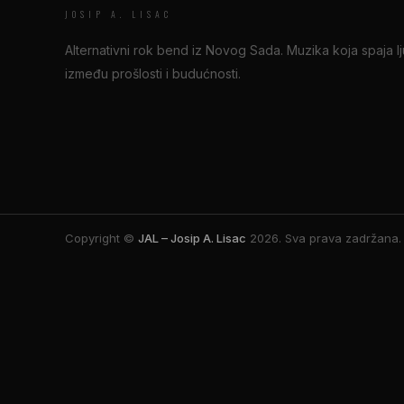
JOSIP A. LISAC
Alternativni rok bend iz Novog Sada. Muzika koja spaja l
između prošlosti i budućnosti.
Copyright ©
JAL – Josip A. Lisac
2026.
Sva prava zadržana.