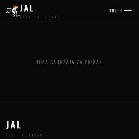
JAL
SR
|
EN
JOSIP A. LISAC
NEMA SADRŽAJA ZA PRIKAZ.
JAL
JOSIP A. LISAC