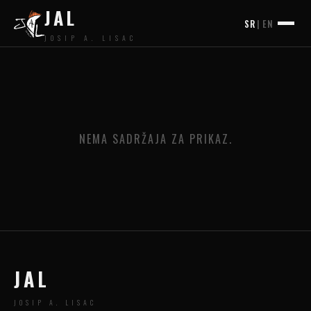
JAL
SR
|
EN
JOSIP A. LISAC
NEMA SADRŽAJA ZA PRIKAZ.
JAL
JOSIP A. LISAC