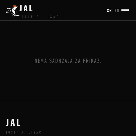
JAL
SR
|
EN
JOSIP A. LISAC
NEMA SADRŽAJA ZA PRIKAZ.
JAL
JOSIP A. LISAC