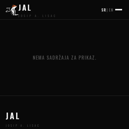
JAL
SR
|
EN
JOSIP A. LISAC
NEMA SADRŽAJA ZA PRIKAZ.
JAL
JOSIP A. LISAC