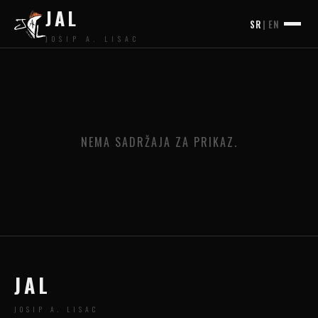
JAL
SR
|
EN
JOSIP A. LISAC
NEMA SADRŽAJA ZA PRIKAZ.
JAL
JOSIP A. LISAC