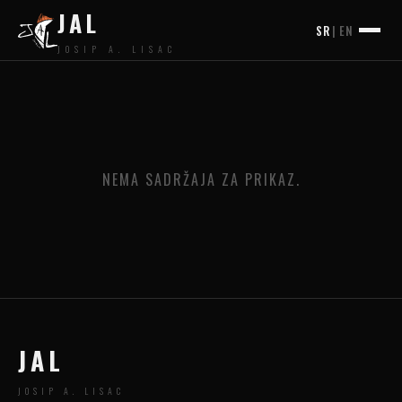
JAL
SR
|
EN
JOSIP A. LISAC
NEMA SADRŽAJA ZA PRIKAZ.
JAL
JOSIP A. LISAC