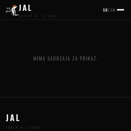
JAL
SR
|
EN
JOSIP A. LISAC
NEMA SADRŽAJA ZA PRIKAZ.
JAL
JOSIP A. LISAC