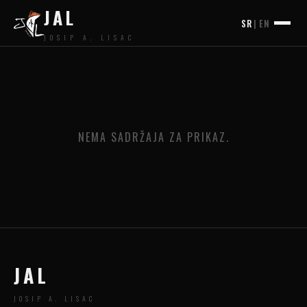
JAL
SR
|
EN
JOSIP A. LISAC
NEMA SADRŽAJA ZA PRIKAZ.
JAL
JOSIP A. LISAC