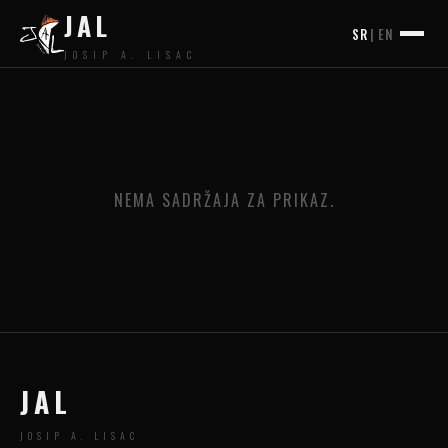
JAL
SR
|
EN
JOSIP A. LISAC
NEMA SADRŽAJA ZA PRIKAZ.
JAL
JOSIP A. LISAC