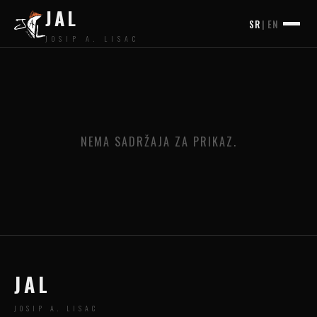
JAL
SR
|
EN
JOSIP A. LISAC
NEMA SADRŽAJA ZA PRIKAZ.
JAL
JOSIP A. LISAC