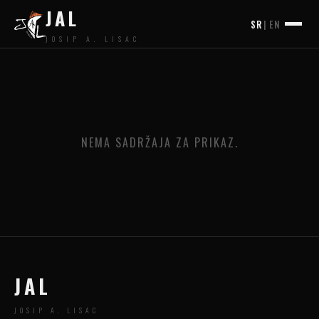
JAL
SR
|
EN
JOSIP A. LISAC
NEMA SADRŽAJA ZA PRIKAZ.
JAL
JOSIP A. LISAC